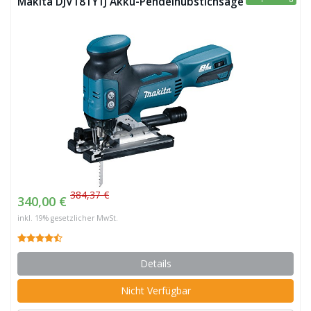
Makita DJV181Y1J Akku-Pendelhubstichsäge
384,37 €
340,00 €
inkl. 19% gesetzlicher MwSt.
Details
Nicht Verfügbar