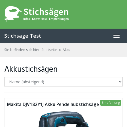
Skip
to
main
content
Stichsäge Test
Toggl
navig
Sie befinden sich hier:
Startseite
Akku
Akkustichsägen
Empfehlung
Makita DJV182Y1J Akku Pendelhubstichsäge