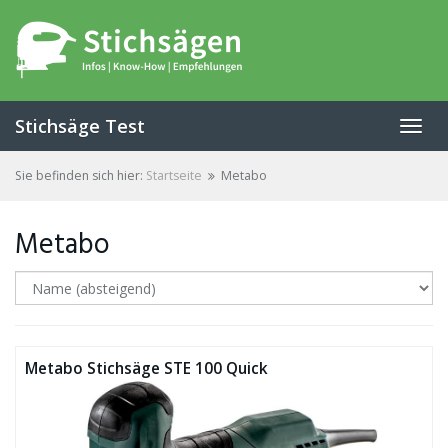
Skip
to
main
content
Stichsäge Test
Toggl
navig
Sie befinden sich hier:
Startseite
Metabo
Metabo
Metabo Stichsäge STE 100 Quick