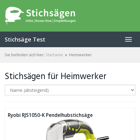
Skip
to
main
content
Stichsäge Test
Toggl
navig
Sie befinden sich hier:
Startseite
Heimwerker
Stichsägen für Heimwerker
Ryobi RJS1050-K Pendelhubstichsäge