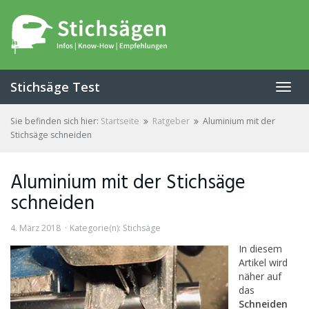
Skip
to
main
content
Stichsäge Test
Toggl
navig
Sie befinden sich hier:
Startseite
Ratgeber
Aluminium mit der
Stichsäge schneiden
Aluminium mit der Stichsäge
schneiden
4. März 2018
Kategorie(n):
Stichsäge
In diesem
Artikel wird
näher auf
das
Schneiden