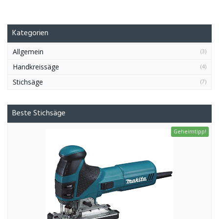
Kategorien
Allgemein
(3)
Handkreissäge
(4)
Stichsäge
(7)
Beste Stichsäge
Geheimtipp!