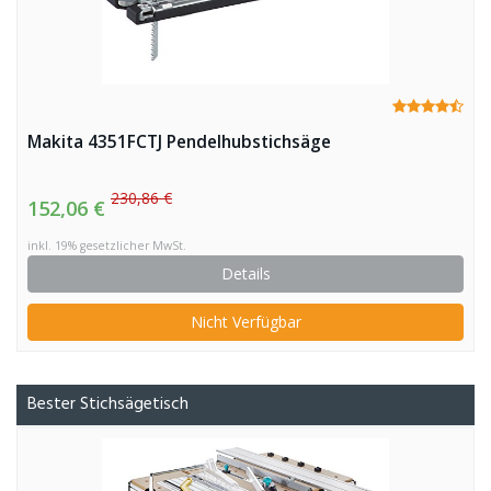
Makita 4351FCTJ Pendelhubstichsäge
230,86 €
152,06 €
inkl. 19% gesetzlicher MwSt.
Details
Nicht Verfügbar
Bester Stichsägetisch