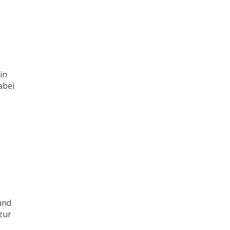
in
abei
und
zur