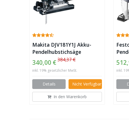
Makita DJV181Y1J Akku-
Fest
Pendelhubstichsäge
Pend
384,37 €
340,00 €
512,
inkl. 19% gesetzlicher MwSt.
inkl. 1
Details
Nicht Verfügbar
D
In den Warenkorb