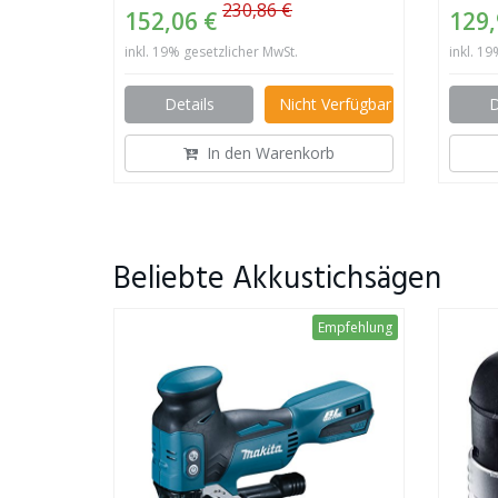
230,86 €
152,06 €
129
inkl. 19% gesetzlicher MwSt.
inkl. 1
Details
Nicht Verfügbar
D
In den Warenkorb
Beliebte Akkustichsägen
Empfehlung