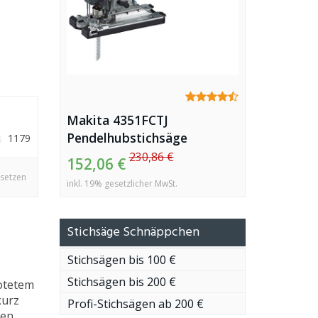
Makita 4351FCTJ
Pendelhubstichsäge
1179
230,86 €
152,06 €
ksetzen
inkl. 19% gesetzlicher MwSt.
Stichsäge Schnäppchen
Stichsägen bis 100 €
Stichsägen bis 200 €
notetem
kurz
Profi-Stichsägen ab 200 €
nen