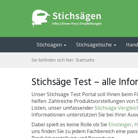
Skip
to
main
content
Stichsägen
Stichsägetische
Hand
Sie befinden sich hier:
Startseite
Stichsäge Test – alle Inf
Unser Stichsäge Test Portal soll Ihnen beim F
helfen. Zahlreiche Produktvorstellungen von S
Listen, unser umfassender
Stichsäge Vergleic
Informationen unterstützen Sie bei Ihrer Aus
Dabei spielt es keine Rolle ob Sie
Einsteiger
,
H
uns finden Sie zu jedem Fachbereich eine pass