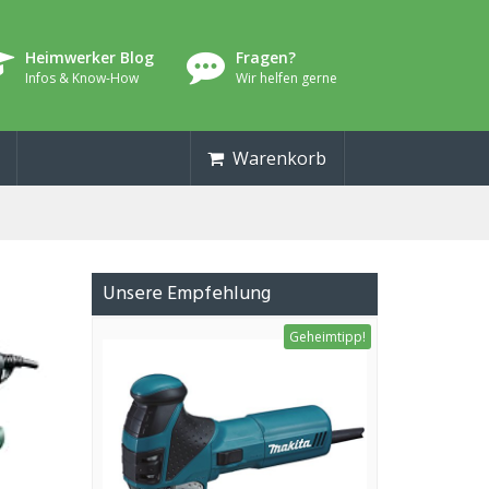
Heimwerker Blog
Fragen?
Infos & Know-How
Wir helfen gerne
Warenkorb
Unsere Empfehlung
Geheimtipp!