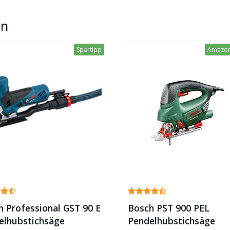
en
Spartipp
Amazon´
h Professional GST 90 E
Bosch PST 900 PEL
elhubstichsäge
Pendelhubstichsäge