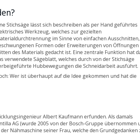
den?
ine Stichsäge lässt sich beschreiben als per Hand geführtes
lektrisches Werkzeug, welches zur gezielten
aterialdurchtrennung im Sinne von einfachen Ausschnitten,
eschwungenen Formen oder Erweiterungen von Öffnungen 
tten des Materials gedacht ist. Eine zentrale Funktion hat d
as verwendete Sägeblatt, welches durch von der Stichsäge
erbeigeführte Hubbewegungen die Schneidarbeit ausführt.
och: Wer ist überhaupt auf die Idee gekommen und hat die
icklungsingenieur Albert Kaufmann erfunden. Als damals
Scintilla AG (wurde 2005 von der Bosch-Gruppe übernommen 
 an der Nähmaschine seiner Frau, welche den Grundgedanken 