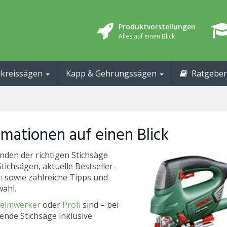
Produktvorstellungen
Alles auf einen Blick
kreissägen
Kapp & Gehrungssägen
Ratgeber
ormationen auf einen Blick
inden der richtigen Stichsäge
tichsägen, aktuelle Bestseller-
h
sowie zahlreiche Tipps und
wahl.
eimwerker
oder
Profi
sind – bei
ende Stichsäge inklusive