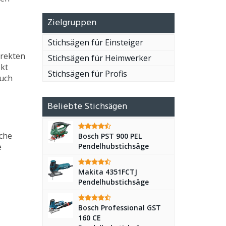
Zielgruppen
Stichsägen für Einsteiger
irekten
Stichsägen für Heimwerker
kt
Stichsägen für Profis
auch
Beliebte Stichsägen
iche
Bosch PST 900 PEL
e
Pendelhubstichsäge
Makita 4351FCTJ
Pendelhubstichsäge
Bosch Professional GST
160 CE