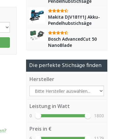
Pendelhubstichsäge
Makita DJV181Y1J Akku-
Pendelhubstichsäge
Bosch AdvancedCut 50
NanoBlade
Die perfekte Stichsäge finden
Hersteller
Leistung in Watt
0
1800
Preis in €
en?
6
1179