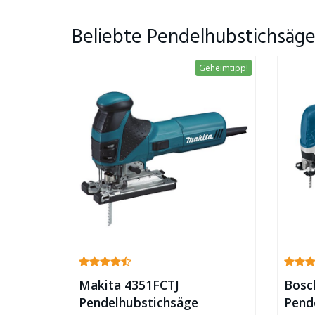
Beliebte Pendelhubstichsäg
Geheimtipp!
Makita 4351FCTJ
Bosc
Pendelhubstichsäge
Pend