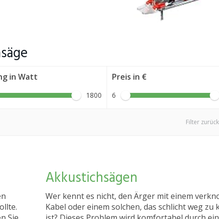
hsäge
ng in Watt
Preis in €
1800
6
Filter zurüc
Akkustichsägen
en
Wer kennt es nicht, den Ärger mit einem verk
llte.
Kabel oder einem solchen, das schlicht weg zu 
en Sie
ist? Dieses Problem wird komfortabel durch ei