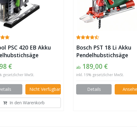
ool PSC 420 EB Akku
Bosch PST 18 Li Akku
elhubstichsäge
Pendelhubstichsäge
98 €
189,00 €
ab
9% gesetzlicher MwSt.
inkl. 19% gesetzlicher MwSt.
etails
Nicht Verfügbar
Details
Anseh
In den Warenkorb