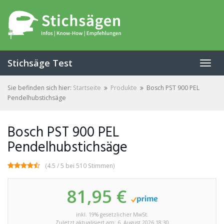
Skip
to
main
content
Stichsäge Test
Toggl
navig
Sie befinden sich hier:
Startseite
Produkte
Bosch PST 900 PEL
Pendelhubstichsäge
Bosch PST 900 PEL
Pendelhubstichsäge
(4.5 / 5 bei 510 Stimmen)
81,95 €
inkl. 19% gesetzlicher MwSt.
Zuletzt aktualisiert am: 6. August 2026 18:30