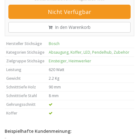
Nicht Verfügbar
In den Warenkorb
Hersteller Stichsäge
Bosch
Kategorien Stichsäge
Absaugung
,
Koffer
,
LED
,
Pendelhub
,
Zubehör
Zielgruppe Stichsäge
Einsteiger
,
Heimwerker
Leistung
620 Watt
Gewicht
2.2 Kg
Schnitttiefe Holz
90 mm
Schnitttiefe Stahl
8 mm
Gehrungsschnitt
Koffer
Beispielhafte Kundenmeinung: