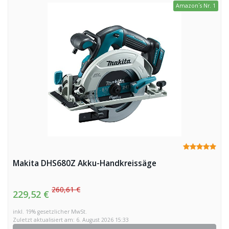
Amazon´s Nr. 1
Makita DHS680Z Akku-Handkreissäge
260,61 €
229,52 €
inkl. 19% gesetzlicher MwSt.
Zuletzt aktualisiert am: 6. August 2026 15:33