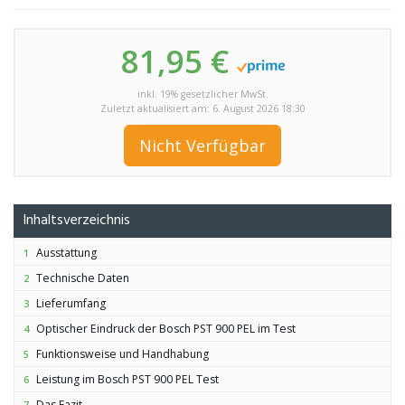
81,95 €
inkl. 19% gesetzlicher MwSt.
Zuletzt aktualisiert am: 6. August 2026 18:30
Nicht Verfügbar
Inhaltsverzeichnis
Ausstattung
1
Technische Daten
2
Lieferumfang
3
Optischer Eindruck der Bosch PST 900 PEL im Test
4
Funktionsweise und Handhabung
5
Leistung im Bosch PST 900 PEL Test
6
Das Fazit
7