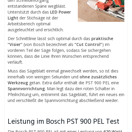
den Schneidevorgang
entstandenen Späne wegbläst.
Unterstützt durch das
LED Power
Light
der Stichsäge ist der
Arbeitsbereich optimal
ausgeleuchtet und ersichtlich.
Der Schnittlinie lässt sich optimal durch das
praktische
“Visier”
(von Bosch bezeichnet als
“Cut Control”
) im
vorderen Teil der Säge folgen, sodass Sie sichergehen
können, dass die Linie Ihren Wünschen entsprechend
verläuft.
Muss das Sägeblatt einmal gewechselt werden, so ist dies
innerhalb von wenigen Sekunden und
ohne zusätzliches
Werkzeug
getan. Extra dafür enthält die PST 900 PEL eine
Spannvorrichtung
. Man legt dazu den roten Schalter in
Pfeilrichtung um, entnimmt das Sägeblatt, führt ein neues ein
und verschließt die Spannvorrichtung abschließend wieder.
Leistung im Bosch PST 900 PEL Test
Die Bosch PST 900 PEL ist mit einer Leistung von
620 Watt