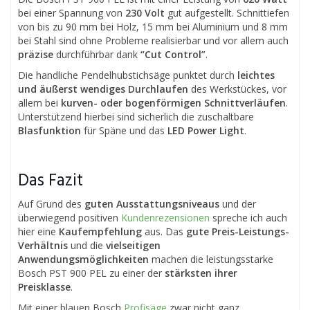
bei einer Spannung von
230 Volt
gut aufgestellt. Schnittiefen
von bis zu 90 mm bei Holz, 15 mm bei Aluminium und 8 mm
bei Stahl sind ohne Probleme realisierbar und vor allem auch
präzise
durchführbar dank
“Cut Control”
.
Die handliche Pendelhubstichsäge punktet durch
leichtes
und äußerst wendiges Durchlaufen
des Werkstückes, vor
allem bei
kurven- oder bogenförmigen Schnittverläufen
.
Unterstützend hierbei sind sicherlich die zuschaltbare
Blasfunktion
für Späne und das
LED Power Light
.
Das Fazit
Auf Grund des
guten Ausstattungsniveaus
und der
überwiegend positiven
Kundenrezensionen
spreche ich auch
hier eine
Kaufempfehlung
aus. Das
gute Preis-Leistungs-
Verhältnis
und die
vielseitigen
Anwendungsmöglichkeiten
machen die leistungsstarke
Bosch PST 900 PEL zu einer der
stärksten ihrer
Preisklasse
.
Mit einer blauen Bosch
Profisäge
zwar nicht ganz