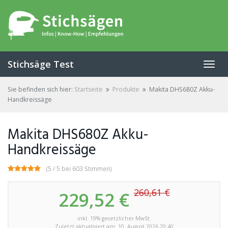
Skip
to
main
content
Stichsäge Test
Toggl
navig
Sie befinden sich hier:
Startseite
Produkte
Makita DHS680Z Akku-
Handkreissäge
Makita DHS680Z Akku-
Handkreissäge
(5 / 5 bei 603 Stimmen)
260,61 €
229,52 €
inkl. 19% gesetzlicher MwSt.
Zuletzt aktualisiert am: 10. August 2026 20:40