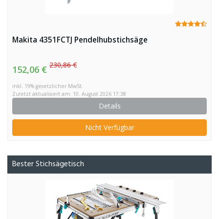
Makita 4351FCTJ Pendelhubstichsäge
230,86 €
152,06 €
inkl. 19% gesetzlicher MwSt.
Zuletzt aktualisiert am: 10. August 2026 17:38
Details
Nicht Verfügbar
Bester Stichsägetisch