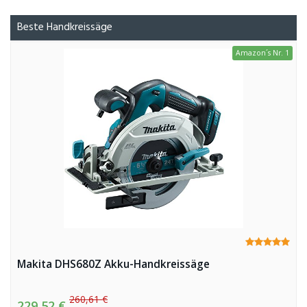
Beste Handkreissäge
Amazon´s Nr. 1
Makita DHS680Z Akku-Handkreissäge
260,61 €
229,52 €