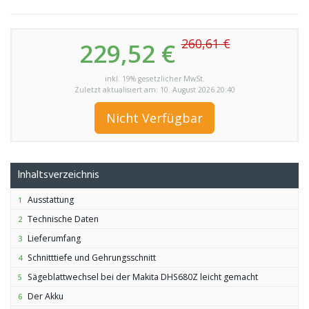
260,61 €
229,52 €
inkl. 19% gesetzlicher MwSt.
Zuletzt aktualisiert am: 10. August 2026 20:40
Nicht Verfügbar
Inhaltsverzeichnis
Ausstattung
1
Technische Daten
2
Lieferumfang
3
Schnitttiefe und Gehrungsschnitt
4
Sägeblattwechsel bei der Makita DHS680Z leicht gemacht
5
Der Akku
6