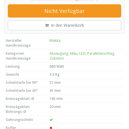
Nicht Verfügbar
In den Warenkorb
Hersteller
Makita
Handkreissäge
Kategorien
Absaugung
,
Akku
,
LED
,
Parallelanschlag
,
Handkreissäge
Zubehör
Leistung
680 Watt
Gewicht
3.3 Kg
Schnitttiefe bei 90°
57 mm
Schnitttiefe bei 45°
41 mm
Kreissägeblatt-Ø
165 mm
Kreissägeblatt
20 mm
Bohrungs-Ø
Gehrungsschnitt
Koffer