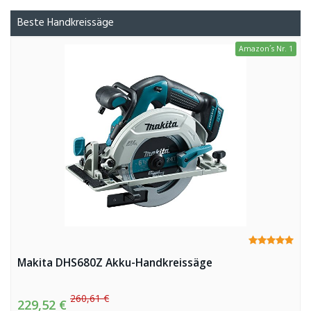
Beste Handkreissäge
Amazon´s Nr. 1
Makita DHS680Z Akku-Handkreissäge
260,61 €
229,52 €