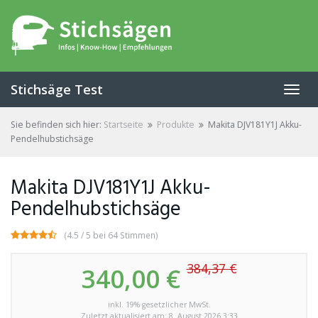
Skip
to
main
content
Stichsäge Test
Toggl
navig
Sie befinden sich hier:
Startseite
Produkte
Makita DJV181Y1J Akku-
Pendelhubstichsäge
Makita DJV181Y1J Akku-
Pendelhubstichsäge
(4.5 / 5 bei 64 Stimmen)
384,37 €
340,00 €
inkl. 19% gesetzlicher MwSt.
Zuletzt aktualisiert am: 8. August 2026 3:33