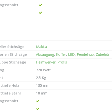
ngsschnitt
ller Stichsäge
Makita
orien Stichsäge
Absaugung
,
Koffer
,
LED
,
Pendelhub
,
Zubehör
ruppe Stichsäge
Heimwerker
,
Profis
ung
720 Watt
ht
2.5 Kg
ttiefe Holz
135 mm
ttiefe Stahl
10 mm
ngsschnitt