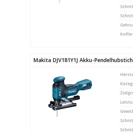
Schnit
Schnit
Gehru
Koffer
Makita DJV181Y1J Akku-Pendelhubstic
Herste
Kateg
Zielg
Leist
Gewic
Schnit
Schnit