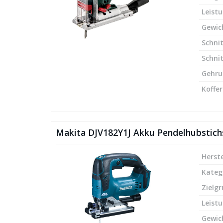
Leist
Gewic
Schnit
Schnit
Gehru
Koffer
Makita DJV182Y1J Akku Pendelhubstic
Herste
Kateg
Zielg
Leist
Gewic