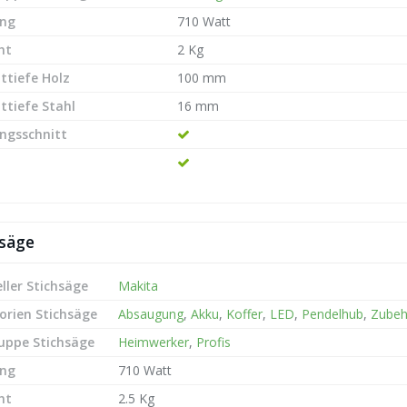
ung
710 Watt
ht
2 Kg
ttiefe Holz
100 mm
ttiefe Stahl
16 mm
ngsschnitt
hsäge
ller Stichsäge
Makita
orien Stichsäge
Absaugung
,
Akku
,
Koffer
,
LED
,
Pendelhub
,
Zubeh
ruppe Stichsäge
Heimwerker
,
Profis
ung
710 Watt
ht
2.5 Kg