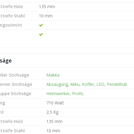
ttiefe Holz
135 mm
ttiefe Stahl
10 mm
ngsschnitt
hsäge
ller Stichsäge
Makita
orien Stichsäge
Absaugung
,
Akku
,
Koffer
,
LED
,
Pendelhub
ruppe Stichsäge
Heimwerker
,
Profis
ung
710 Watt
ht
2.5 Kg
ttiefe Holz
135 mm
ttiefe Stahl
10 mm