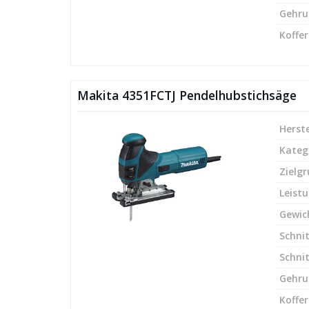
Gehru
Koffer
Makita 4351FCTJ Pendelhubstichsäge
Herste
Kateg
Zielg
Leist
Gewic
Schnit
Schnit
Gehru
Koffer