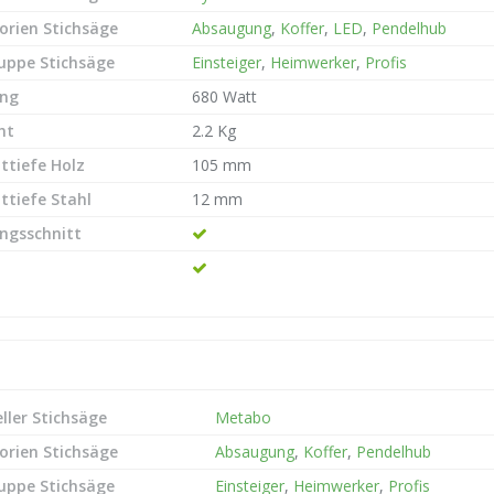
orien Stichsäge
Absaugung
,
Koffer
,
LED
,
Pendelhub
ruppe Stichsäge
Einsteiger
,
Heimwerker
,
Profis
ung
680 Watt
ht
2.2 Kg
ttiefe Holz
105 mm
ttiefe Stahl
12 mm
ngsschnitt
ller Stichsäge
Metabo
orien Stichsäge
Absaugung
,
Koffer
,
Pendelhub
ruppe Stichsäge
Einsteiger
,
Heimwerker
,
Profis