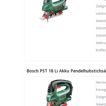
Zielg
Leist
Gewic
Schnit
Schnit
Gehru
Koffer
Bosch PST 18 Li Akku Pendelhubstichs
Herste
Kateg
Zielg
Gewic