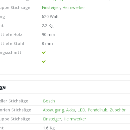
ruppe Stichsäge
Einsteiger
,
Heimwerker
ung
620 Watt
ht
2.2 Kg
ttiefe Holz
90 mm
ttiefe Stahl
8 mm
ngsschnitt
äge
ller Stichsäge
Bosch
orien Stichsäge
Absaugung
,
Akku
,
LED
,
Pendelhub
,
Zubehör
ruppe Stichsäge
Einsteiger
,
Heimwerker
ht
1.6 Kg