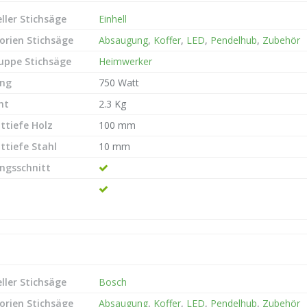
ller Stichsäge
Einhell
orien Stichsäge
Absaugung
,
Koffer
,
LED
,
Pendelhub
,
Zubehör
ruppe Stichsäge
Heimwerker
ung
750 Watt
ht
2.3 Kg
ttiefe Holz
100 mm
ttiefe Stahl
10 mm
ngsschnitt
ller Stichsäge
Bosch
orien Stichsäge
Absaugung
,
Koffer
,
LED
,
Pendelhub
,
Zubehör