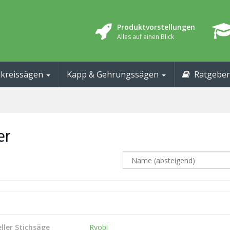
Produktvorstellungen
Alles auf einen Blick
kreissägen
Kapp & Gehrungssägen
Ratgeber
er
ller Stichsäge
Ryobi