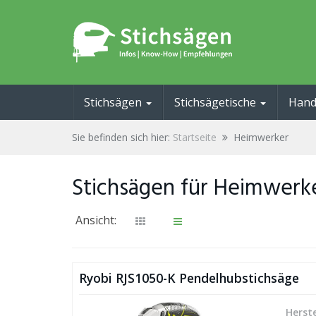
Skip
to
main
content
Stichsägen
Stichsägetische
Hand
Sie befinden sich hier:
Startseite
Heimwerker
Stichsägen für Heimwerk
Ansicht:
Ryobi RJS1050-K Pendelhubstichsäge
Herste