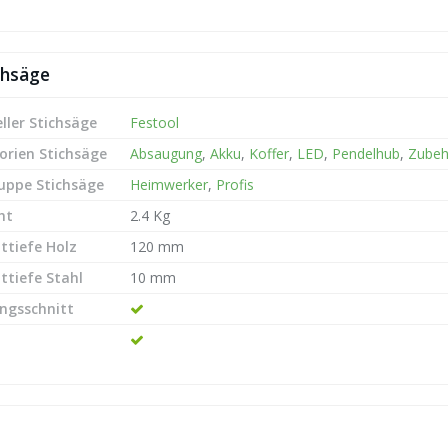
chsäge
ller Stichsäge
Festool
orien Stichsäge
Absaugung
,
Akku
,
Koffer
,
LED
,
Pendelhub
,
Zubeh
ruppe Stichsäge
Heimwerker
,
Profis
ht
2.4 Kg
ttiefe Holz
120 mm
ttiefe Stahl
10 mm
ngsschnitt