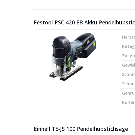
Festool PSC 420 EB Akku Pendelhubsti
Herste
Kateg
Zielg
Gewic
Schnit
Schnit
Gehru
Koffer
Einhell TE-JS 100 Pendelhubstichsäge