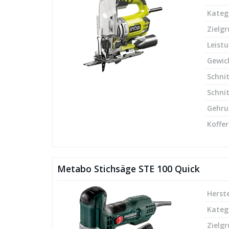
Kateg
Zielg
Leist
Gewic
Schnit
Schnit
Gehru
Koffer
Metabo Stichsäge STE 100 Quick
Herste
Kateg
Zielg