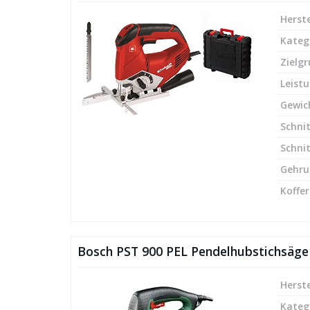
Herste
Kateg
Zielg
Leist
Gewic
Schnit
Schnit
Gehru
Koffer
Bosch PST 900 PEL Pendelhubstichsäge
Herste
Kateg