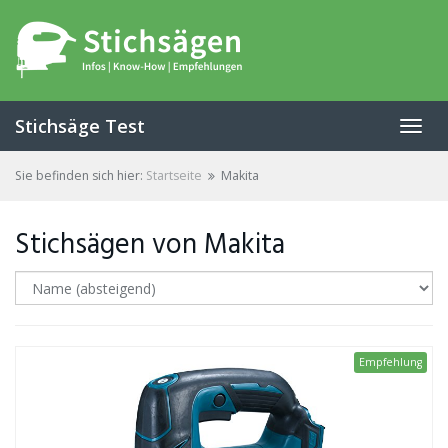
Skip
to
main
content
Stichsäge Test
Toggl
navig
Sie befinden sich hier:
Startseite
Makita
Stichsägen von Makita
Empfehlung