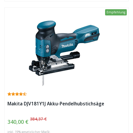
Empfehlung
Makita DJV181Y1J Akku-Pendelhubstichsäge
384,37 €
340,00 €
inkl. 19% gesetzlicher MwSt.