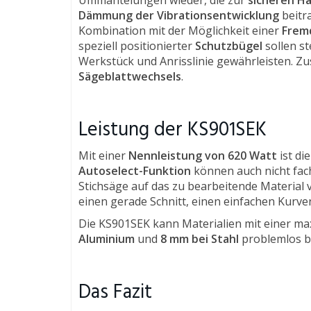
Ummantelungen wieder, die zur
sicheren H
Dämmung der Vibrationsentwicklung
beitr
Kombination mit der Möglichkeit einer
Frem
speziell positionierter
Schutzbügel
sollen st
Werkstück und Anrisslinie gewährleisten. Zus
Sägeblattwechsels
.
Leistung der KS901SEK
Mit einer
Nennleistung von 620 Watt
ist di
Autoselect-Funktion
können auch nicht fac
Stichsäge auf das zu bearbeitende Material 
einen gerade Schnitt, einen einfachen Kurve
Die KS901SEK kann Materialien mit einer ma
Aluminium
und
8 mm bei Stahl
problemlos b
Das Fazit