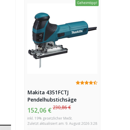
Geheimtipp!
Makita 4351FCTJ
Pendelhubstichsäge
230,86 €
152,06 €
inkl. 19% gesetzlicher MwSt.
Zuletzt aktualisiert am: 9. August 2026 3:28