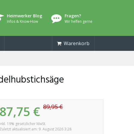
Heimwerker Blog
Fragen?
Infos & Know-How
Wir helfen gerne
Warenkorb
delhubstichsäge
89,95 €
87,75 €
inkl. 19% gesetzlicher MwSt.
Zuletzt aktualisiert am: 9. August 2026 3:28