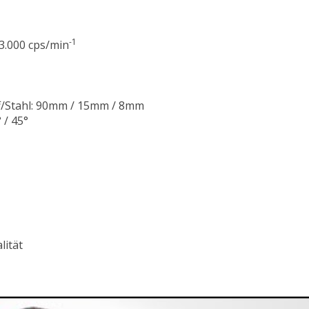
-1
 3.000 cps/min
ff/Stahl: 90mm / 15mm / 8mm
 / 45°
lität