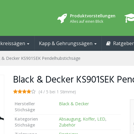
Produktvorstellungen
Alles auf einen Blick
kreissägen
Kapp & Gehrungssägen
Ratgeber
k & Decker KS901SEK Pendelhubstichsäge
Black & Decker KS901SEK Pen
(4 / 5 bei 1 Stimme)
Hersteller
Black & Decker
Stichsäge
Kategorien
Absaugung
,
Koffer
,
LED
,
Stichsäge
Zubehör