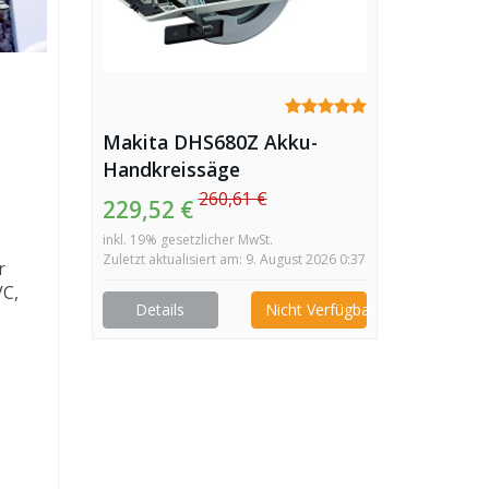
Makita DHS680Z Akku-
Handkreissäge
260,61 €
229,52 €
inkl. 19% gesetzlicher MwSt.
Zuletzt aktualisiert am: 9. August 2026 0:37
r
VC,
Details
Nicht Verfügbar