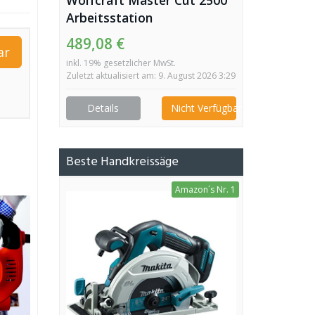
Wolfcraft Master Cut 2500
Arbeitsstation
489,08 €
ar
inkl. 19% gesetzlicher MwSt.
Zuletzt aktualisiert am: 9. August 2026 3:29
Details
Nicht Verfügbar
Beste Handkreissäge
Amazon´s Nr. 1