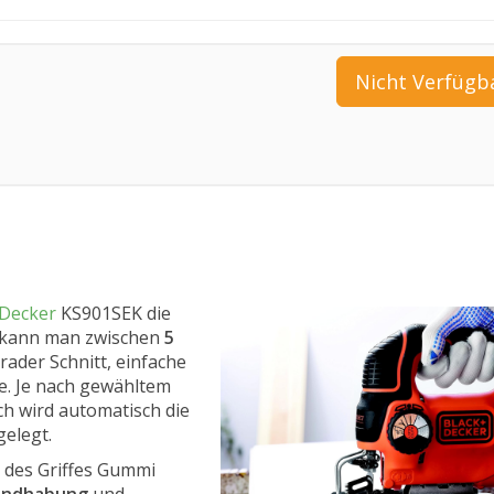
Nicht Verfügb
 Decker
KS901SEK die
r kann man zwischen
5
rader Schnitt, einfache
e. Je nach gewähltem
h wird automatisch die
gelegt.
h des Griffes Gummi