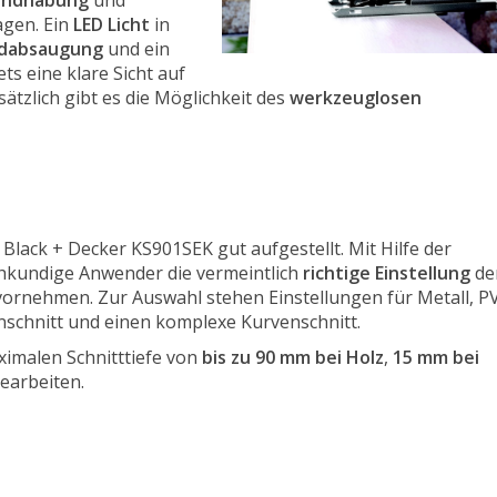
andhabung
und
agen. Ein
LED Licht
in
dabsaugung
und ein
ets eine klare Sicht auf
ätzlich gibt es die Möglichkeit des
werkzeuglosen
e Black + Decker KS901SEK gut aufgestellt. Mit Hilfe der
hkundige Anwender die vermeintlich
richtige Einstellung
de
vornehmen. Zur Auswahl stehen Einstellungen für Metall, P
nschnitt und einen komplexe Kurvenschnitt.
ximalen Schnitttiefe von
bis zu 90 mm bei Holz
,
15 mm bei
earbeiten.