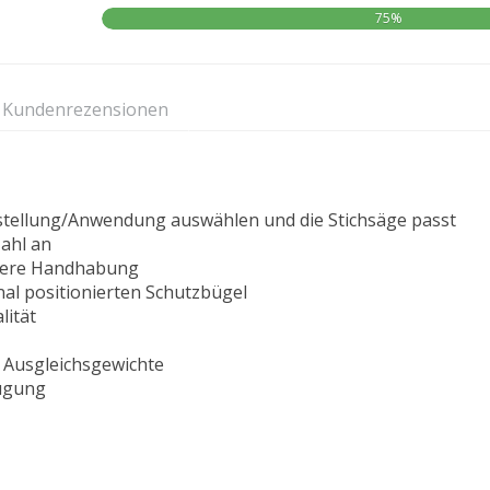
75%
Kundenrezensionen
nstellung/Anwendung auswählen und die Stichsäge passt
ahl an
chere Handhabung
nal positionierten Schutzbügel
lität
 Ausgleichsgewichte
augung