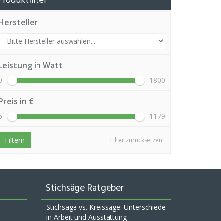
Produktfilter
Hersteller
Leistung in Watt
0
1800
Preis in €
6
1179
Filtern
Filter zurücksetzen
Stichsäge Ratgeber
Stichsäge vs. Kreissäge: Unterschiede
in Arbeit und Ausstattung