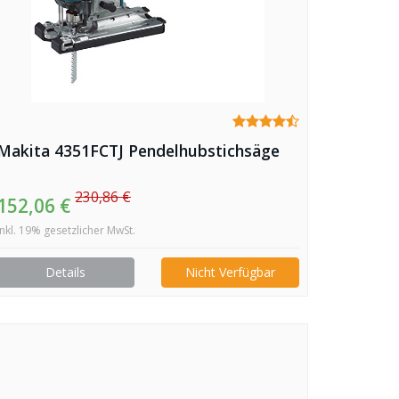
Makita 4351FCTJ Pendelhubstichsäge
230,86 €
152,06 €
inkl. 19% gesetzlicher MwSt.
Details
Nicht Verfügbar