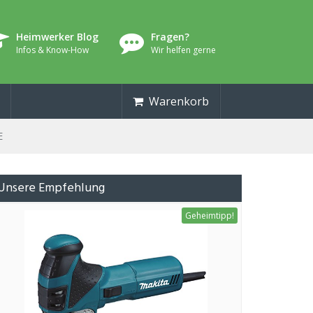
Heimwerker Blog
Fragen?
Infos & Know-How
Wir helfen gerne
Warenkorb
E
Unsere Empfehlung
Geheimtipp!