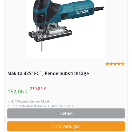
Makita 4351FCTJ Pendelhubstichsäge
230,86 €
152,06 €
inkl. 19% gesetzlicher MwSt.
Zuletzt aktualisiert am: 6. August 2026 18:30
Details
Nicht Verfügbar