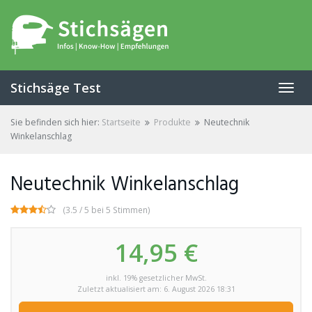
Skip
to
main
content
Stichsäge Test
Toggl
navig
Sie befinden sich hier:
Startseite
Produkte
Neutechnik
Winkelanschlag
Neutechnik Winkelanschlag
(3.5 / 5 bei 5 Stimmen)
14,95 €
inkl. 19% gesetzlicher MwSt.
Zuletzt aktualisiert am: 6. August 2026 18:31