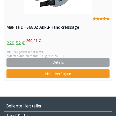
Makita DHS680Z Akku-Handkreissäge
260,61 €
229,52 €
inkl. 19% gesetzlicher MwSt.
Zuletzt aktualisiert am: 6. August 2026 15:33
Details
Nicht Verfügbar
Beliebte Hersteller
Black & Decker