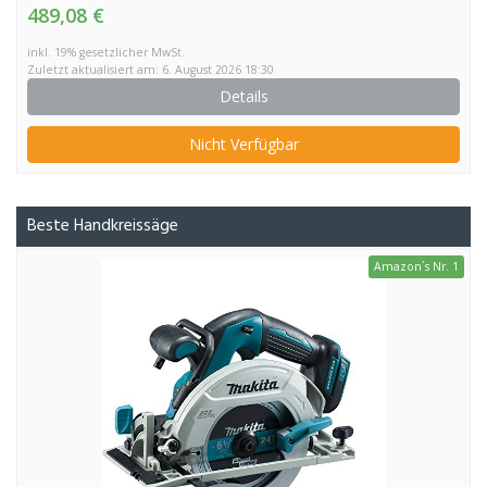
489,08 €
inkl. 19% gesetzlicher MwSt.
Zuletzt aktualisiert am: 6. August 2026 18:30
Details
Nicht Verfügbar
Beste Handkreissäge
Amazon´s Nr. 1