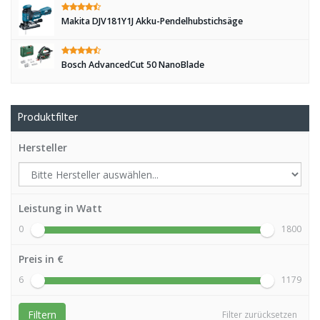
Makita DJV181Y1J Akku-Pendelhubstichsäge
Bosch AdvancedCut 50 NanoBlade
Produktfilter
Hersteller
Leistung in Watt
0
1800
Preis in €
6
1179
Filtern
Filter zurücksetzen