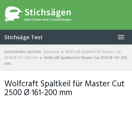
Skip
to
main
content
Stichsäge Test
Toggl
navig
Sie befinden sich hier:
Startseite
Wolfcraft Spaltkeil für Master Cut
2500 Ø 161-200 mm
Wolfcraft Spaltkeil für Master Cut 2500 Ø 161-200
mm
Wolfcraft Spaltkeil für Master Cut
2500 Ø 161-200 mm