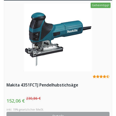
Geheimtipp!
Makita 4351FCTJ Pendelhubstichsäge
230,86 €
152,06 €
inkl. 19% gesetzlicher MwSt.