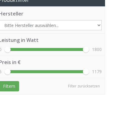
Produktfilter
Hersteller
Leistung in Watt
0
1800
Preis in €
6
1179
Filtern
Filter zurücksetzen