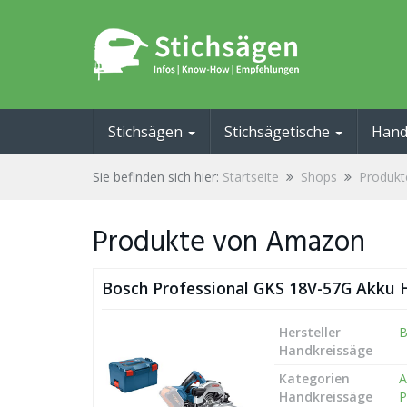
Skip
to
main
content
Stichsägen
Stichsägetische
Hand
Sie befinden sich hier:
Startseite
Shops
Produk
Produkte von Amazon
Bosch Professional GKS 18V-57G Akku 
Hersteller
B
Handkreissäge
Kategorien
A
Handkreissäge
P