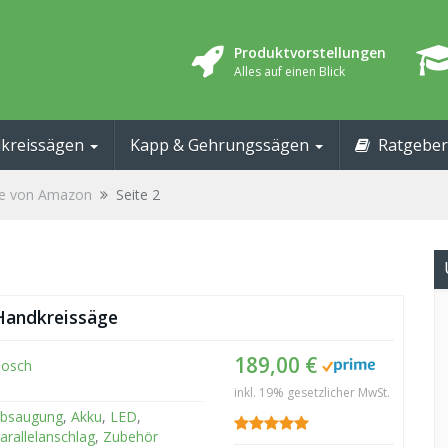
Produktvorstellungen
Alles auf einen Blick
kreissägen
Kapp & Gehrungssägen
Ratgeber
te von Amazon
Seite 2
Handkreissäge
189,00 €
osch
inkl. 19% gesetzlicher MwSt.
bsaugung
,
Akku
,
LED
,
arallelanschlag
,
Zubehör