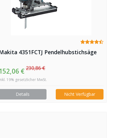
Makita 4351FCTJ Pendelhubstichsäge
230,86 €
152,06 €
inkl. 19% gesetzlicher MwSt.
Details
Nicht Verfügbar