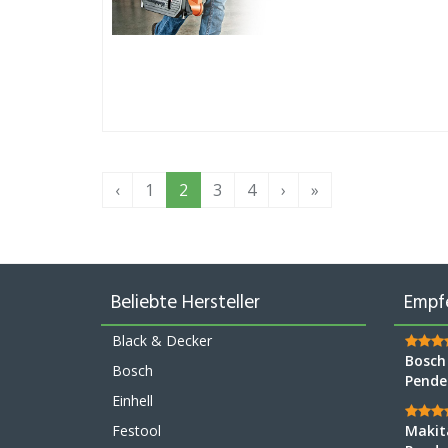
‹
1
2
3
4
›
»
Beliebte Hersteller
Empf
Black & Decker
Bosch
Bosch
Pende
Einhell
Festool
Makit