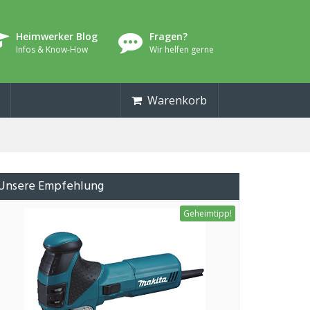
Heimwerker Blog
Fragen?
Infos & Know-How
Wir helfen gerne
Warenkorb
Unsere Empfehlung
Geheimtipp!