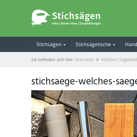
Skip
to
main
content
Stichsägen
Stichsägetische
Hand
Sie befinden sich hier:
Startseite
Welches Sägeblatt
stichsaege-welches-saeg