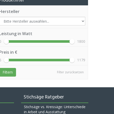
Produktfilter
Hersteller
Leistung in Watt
0
1800
Preis in €
6
1179
Filtern
Filter zurücksetzen
Stichsäge Ratgeber
Stichsäge vs. Kreissäge: Unterschiede
in Arbeit und Ausstattung