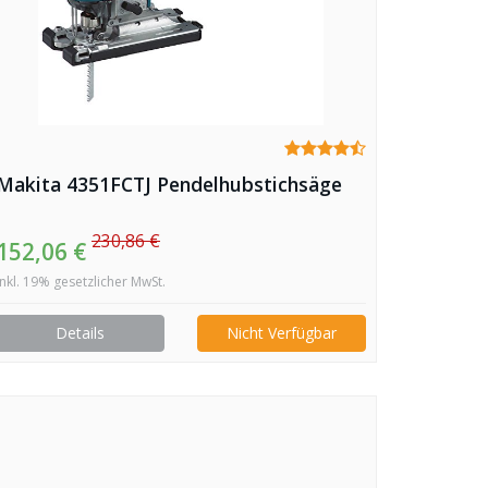
Makita 4351FCTJ Pendelhubstichsäge
230,86 €
152,06 €
inkl. 19% gesetzlicher MwSt.
Details
Nicht Verfügbar