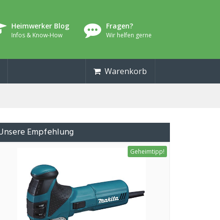
Heimwerker Blog
Fragen?
Infos & Know-How
Wir helfen gerne
Warenkorb
Unsere Empfehlung
Geheimtipp!